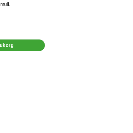
mull.
arukorg