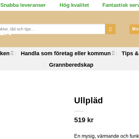
Snabba leveranser
Hög kvalitet
Fantastisk ser
Min
rken
Handla som företag eller kommun
Tips &
Grannberedskap
Ullpläd
519
kr
En mysig, värmande och funkti