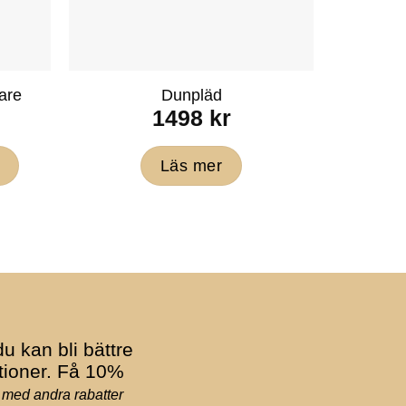
are
Dunpläd
1498
kr
24
Läs mer
u kan bli bättre
tioner. Få 10%
 med andra rabatter