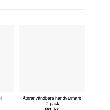
l
Återanvändbara handvärmare
-2 pack
89
kr