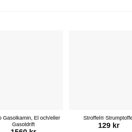
 Gasolkamin, El och/eller
Stroffel® Strumptoffe
Gasoldrift
129
kr
1560
kr