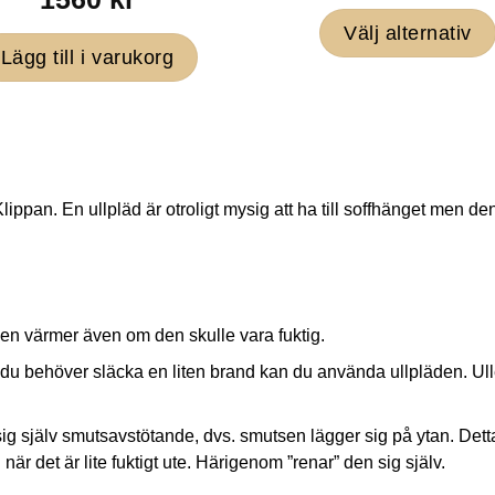
Välj alternativ
Lägg till i varukorg
Den
här
produkten
har
flera
lippan. En ullpläd är otroligt mysig att ha till soffhänget men d
varianter.
De
olika
alternativ
llen värmer även om den skulle vara fuktig.
kan
m du behöver släcka en liten brand kan du använda ullpläden. Ull
väljas
på
sig själv smutsavstötande, dvs. smutsen lägger sig på ytan. Detta b
produktsi
n när det är lite fuktigt ute. Härigenom ”renar” den sig själv.