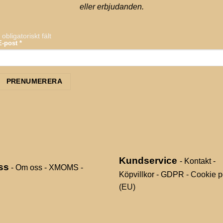
eller erbjudanden.
*
obligatoriskt fält
E-post
*
Kundservice
- Kontakt
-
ss
- Om oss
- XMOMS
-
Köpvillkor
- GDPR
- Cookie p
(EU)