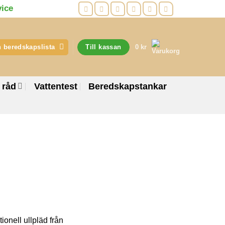
vice
 beredskapslista
Till kassan
0
kr
 råd
Vattentest
Beredskapstankar
onell ullpläd från