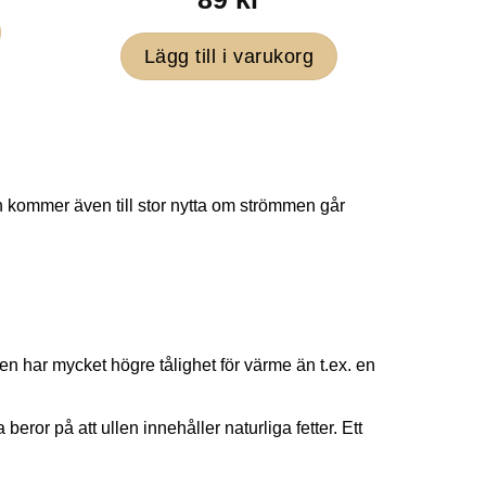
Lägg till i varukorg
en kommer även till stor nytta om strömmen går
en
en har mycket högre tålighet för värme än t.ex. en
eror på att ullen innehåller naturliga fetter. Ett
dan