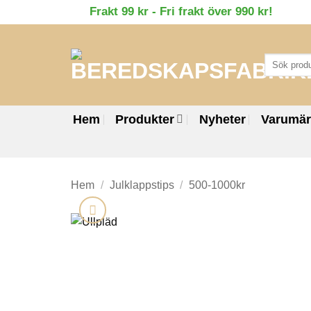
Skip
Frakt 99 kr - Fri frakt över 990 kr!
to
content
Sök
efter:
Hem
Produkter
Nyheter
Varumä
Hem
/
Julklappstips
/
500-1000kr