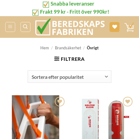
Snabba leveranser
Skip
to
Frakt 99 kr - Fritt över 990kr!
content
Hem
/
Brandsäkerhet
/
Övrigt
FILTRERA