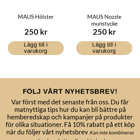
alternativen
kan
MAUS Hölster
MAUS Nozzle
munstycke
väljas
250
kr
250
kr
på
produktsidan
Lägg till i
Lägg till i
varukorg
varukorg
FÖLJ VÅRT NYHETSBREV!
Var först med det senaste från oss. Du får
matnyttiga tips hur du kan bli bättre på
hemberedskap och kampanjer på produkter
för olika situationer. Få 10% rabatt på ett köp
när du följer vårt nyhetsbrev
Kan inte kombineras