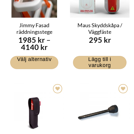
Jimmy Fasad
Maus Skyddskåpa /
räddningsstege
Väggfäste
1985
kr
–
295
kr
Prisintervall:
4140
kr
1985 kr
Välj alternativ
Lägg till i
till
varukorg
4140 kr
Den
här
produkten
har
flera
varianter.
De
olika