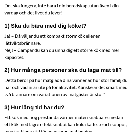
Det ska fungera, inte bara i din beredskap, utan även i din
vardag och det livet du lever!
1) Ska du bära med dig köket?
Ja! – Då väljer du ett kompakt stormkök eller en
lättviktsbrännare.
Nej! – Campar du kan du unna dig ett större kök med mer
kapacitet.
2) Hur många personer ska du laga mat till?
Detta beror på hur matglada dina vänner är, hur stor familj du
har och vad ni är ute på för aktivitet. Kanske är det smart med
två brännare om variationen av matgäster är stor?
3) Hur lång tid har du?
Ett kök med hög prestanda värmer maten snabbare, medan
ett kök med lägre effekt snabbt kan koka kaffe, te och soppor,
men tar längre tid för avancerad matlagning