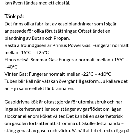
kan även tändas med ett eldstål.
Tänk på:
Det finns olika fabrikat av gasolblandningar som i sig är
anpassade för olika förutsättningar. Oftast är det en
blandning av Butan och Propan.
Bästa allroundgasen är Primus Power Gas: Fungerar normalt
mellan -15°C – +25°C
Finns också: Sommar Gas: Fungerar normalt mellan +15°C –
+40°C
Vinter Gas: Fungerar normalt mellan -22°C – +10°C
Tuben blir kall när vätskan övergår till gasform. Ju kallare det
är – ju sämre effekt får brännaren.
Gasoldrivna kök är oftast gjorda för utomhusbruk och har
inga säkerhetsventiler som stänger av gasflödet om lågan
slocknar eller om köket välter. Det kan bli en säkerhetsrisk
om gasolen fortsätter att strömma ut. Skulle detta hända –
stäng genast av gasen och vädra. Så håll alltid ett extra öga på