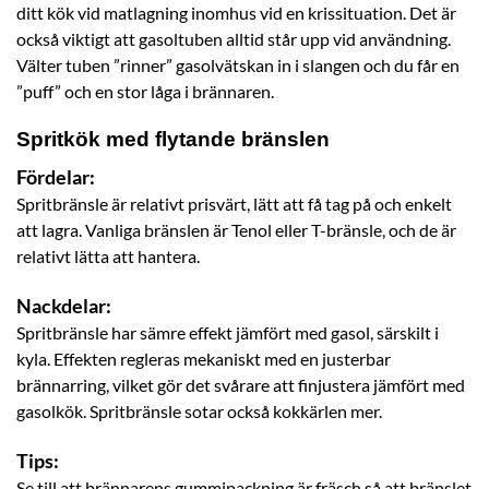
ditt kök vid matlagning inomhus vid en krissituation. Det är
också viktigt att gasoltuben alltid står upp vid användning.
Välter tuben ”rinner” gasolvätskan in i slangen och du får en
”puff” och en stor låga i brännaren.
Spritkök med flytande bränslen
Fördelar:
Spritbränsle är relativt prisvärt, lätt att få tag på och enkelt
att lagra. Vanliga bränslen är Tenol eller T-bränsle, och de är
relativt lätta att hantera.
Nackdelar:
Spritbränsle har sämre effekt jämfört med gasol, särskilt i
kyla. Effekten regleras mekaniskt med en justerbar
brännarring, vilket gör det svårare att finjustera jämfört med
gasolkök. Spritbränsle sotar också kokkärlen mer.
Tips:
Se till att brännarens gummipackning är fräsch så att bränslet